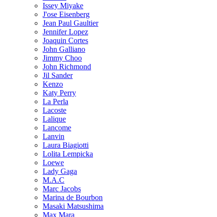
Issey Miyake
J'ose Eisenberg
Jean Paul Gaultier
Jennifer Lopez
Joaquin Cortes
John Galliano
Jimmy Choo
John Richmond
Jil Sander
Kenzo
Katy Perry
La Perla
Lacoste
Lalique
Lancome
Lanvin
Laura Biagiotti
Lolita Lempicka
Loewe
Lady Gaga
M.A.C
Marc Jacobs
Marina de Bourbon
Masaki Matsushima
Max Mara