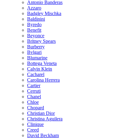
Antonio Banderas
Azzaro
Badgley Mischka
Baldinini
Byredo
Benefit
Beyonce
Britney Spears
Burberry
Bvlgari
Blumarine
Bottega Veneta
Calvin Klein
Cacharel
Carolina Herrera
Cartier
Cerruti
Chanel
Chloe
Chopard
Christian Dior
Christina Aguilera
Clinique
Creed
David Beckham