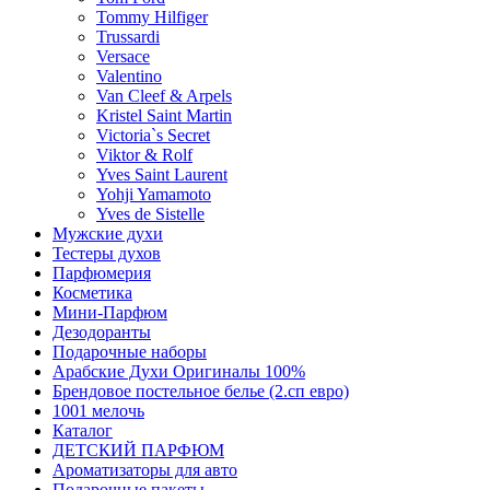
Tommy Hilfiger
Trussardi
Versace
Valentino
Van Cleef & Arpels
Kristel Saint Martin
Victoria`s Secret
Viktor & Rolf
Yves Saint Laurent
Yohji Yamamoto
Yves de Sistelle
Мужские духи
Тестеры духов
Парфюмерия
Косметика
Мини-Парфюм
Дезодоранты
Подарочные наборы
Арабские Духи Оригиналы 100%
Брендовое постельное белье (2.сп евро)
1001 мелочь
Каталог
ДЕТСКИЙ ПАРФЮМ
Ароматизаторы для авто
Подарочные пакеты