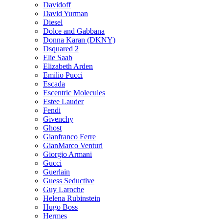
Davidoff
David Yurman
Diesel
Dolce and Gabbana
Donna Karan (DKNY)
Dsquared 2
Elie Saab
Elizabeth Arden
Emilio Pucci
Escada
Escentric Molecules
Estee Lauder
Fendi
Givenchy
Ghost
Gianfranco Ferre
GianMarco Venturi
Giorgio Armani
Gucci
Guerlain
Guess Seductive
Guy Laroche
Helena Rubinstein
Hugo Boss
Hermes