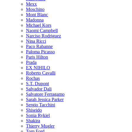
Mexx
Moschino
Mont Blanc
Madonna
Michael Kors
Naomi Campbell
Narciso Rodriguez
Nina Ricci
Paco Rabanne
Paloma Picasso
Paris Hilton
Prada
EX NIHILO
Roberto Cavalli
Rochas
S.T. Dupont
Salvador Dali
Salvatore Ferragamo
Sarah Jessica Parker
Sergio Tacchini
Shiseido
Sonia Rykiel
Shakira
Thierry Mugler
Tom Ford