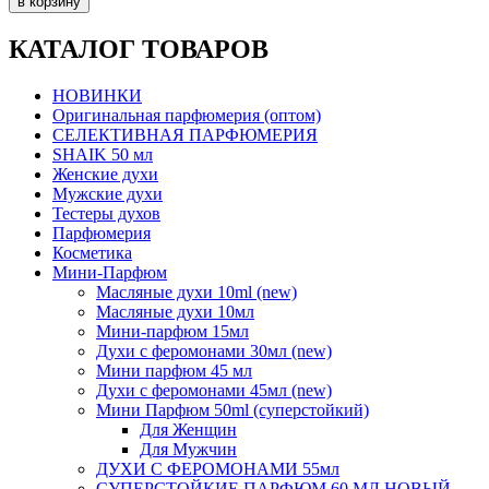
КАТАЛОГ ТОВАРОВ
НОВИНКИ
Оригинальная парфюмерия (оптом)
СЕЛЕКТИВНАЯ ПАРФЮМЕРИЯ
SHAIK 50 мл
Женские духи
Мужские духи
Тестеры духов
Парфюмерия
Косметика
Мини-Парфюм
Масляные духи 10ml (new)
Масляные духи 10мл
Мини-парфюм 15мл
Духи с феромонами 30мл (new)
Мини парфюм 45 мл
Духи с феромонами 45мл (new)
Мини Парфюм 50ml (суперстойкий)
Для Женщин
Для Мужчин
ДУХИ С ФЕРОМОНАМИ 55мл
СУПЕРСТОЙКИЕ ПАРФЮМ 60 МЛ НОВЫЙ