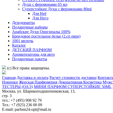
Духи с феромонами 65 мл
Суперстойкие Духи с феромонами 80ml
Для Неё
Для Него
Дезодоранты
Подарочные наборы
Арабские Духи Оригиналы 100%
Брендовое постельное белье (2.сп евро)
1001 мелочь
Каталог
ДЕТСКИЙ ПАРФЮМ
Ароматизаторы для авто
Подарочные пакеты
(c) Все права защищены.
Главная
Доставка и оплата
Расчет стоимости доставки
Контакт
Новинки
Женская Парфюмерия
Декоративная Косметика
Мужс
ТЕСТЕРЫ (ОАЭ)
МИНИ ПАРФЮМ СУПЕРСТОЙКИЕ 50ML
Москва, ул. Шарикоподшипниковская, 13,
стр. 3
тел.: +7 (495) 908 92 79
Тел.: +7 (925) 236 00 09
E-mail: parfum24-opt@mail.ru