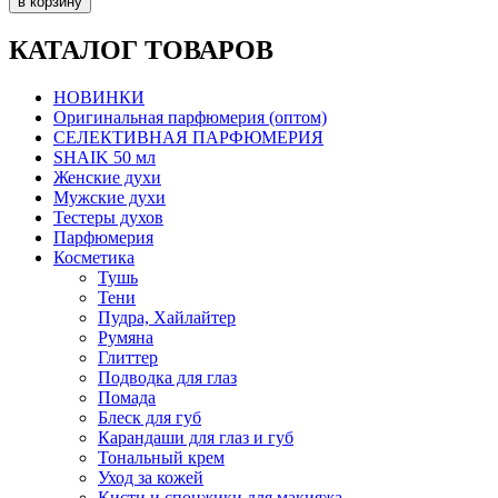
КАТАЛОГ ТОВАРОВ
НОВИНКИ
Оригинальная парфюмерия (оптом)
СЕЛЕКТИВНАЯ ПАРФЮМЕРИЯ
SHAIK 50 мл
Женские духи
Мужские духи
Тестеры духов
Парфюмерия
Косметика
Тушь
Тени
Пудра, Хайлайтер
Румяна
Глиттер
Подводка для глаз
Помада
Блеск для губ
Карандаши для глаз и губ
Тональный крем
Уход за кожей
Кисти и спонжики для макияжа